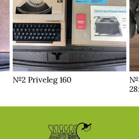
№2 Priveleg 160
№3
28