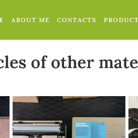
E
ABOUT ME
CONTACTS
PRODUC
cles of other mate