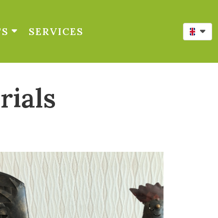
TS
SERVICES
rials