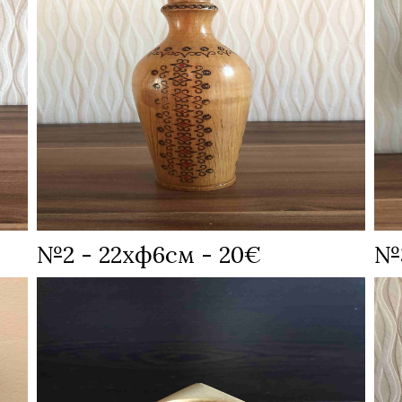
№2 - 22хф6см - 20€
№3