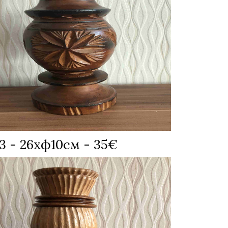
 - 26хф10см - 35€