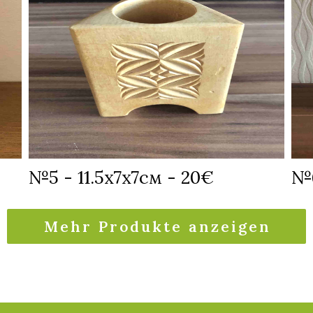
№5 - 11.5х7х7см - 20€
№6
Mehr Produkte anzeigen