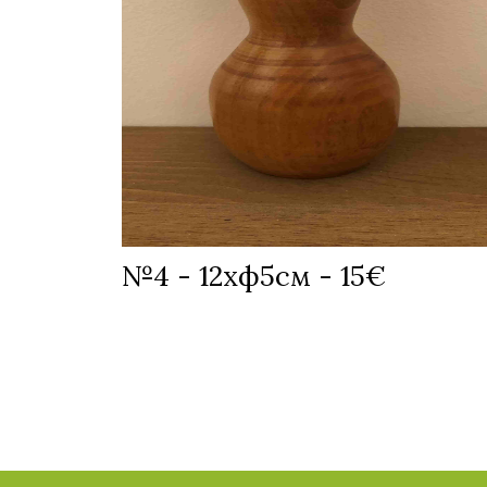
№4 - 12хф5см - 15€