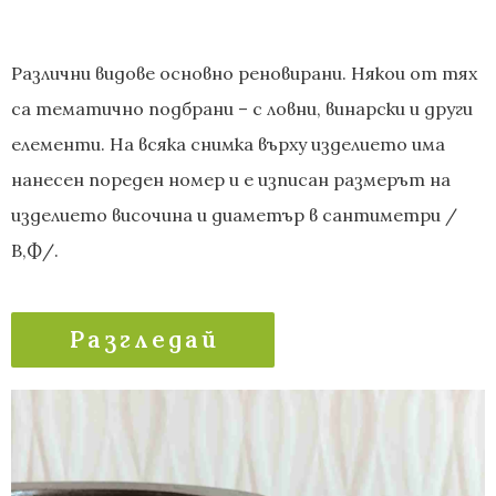
Различни видове основно реновирани. Някои от тях
са тематично подбрани – с ловни, винарски и други
елементи. На всяка снимка върху изделието има
нанесен пореден номер и е изписан размерът на
изделието височина и диаметър в сантиметри /
В,Ф/.
Разгледай