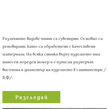
Различните видове чинии са сувенирни. Основно са
реновирани, като са обработени с качествени
материали. На всяка снимка върху изделието има
нанесен пореден номер и е изписан размерът
височина и диаметър на изделието в сантиметри /
В,Ф/.
Разгледай