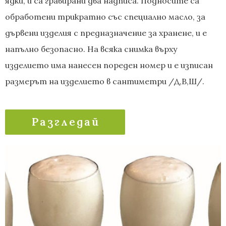
ядки, и са гравирани два надписа. Подносите са
обработени трикратно със специално масло, за
дървени изделия с предназначение за хранене, и е
напълно безопасно. На всяка снимка върху
изделието има нанесен пореден номер и е изписан
размерът на изделието в сантиметри /Д,В,Ш/.
Разгледай